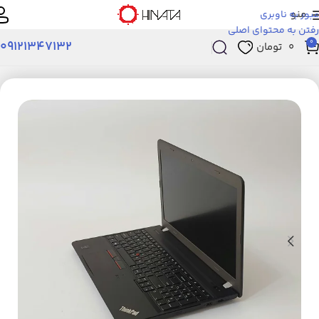
منو
عبور به ناوبری
رفتن به محتوای اصلی
0
09121347132
۰
تومان
خانه
لپ تاپ استوک
لپ تاپ LENOVO