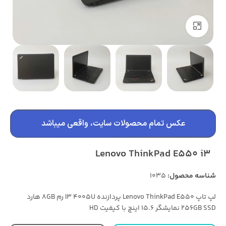
بزرگنمایی تصویر
عکس تمام محصولات سایت، واقعی میباشد
Lenovo ThinkPad E550 i3
شناسه محصول:
1035
لپ تاپ Lenovo ThinkPad E550 پردازنده I3 4005U رم 8GB هارد
256GB SSD نمایشگر 15.6 اینچ با کیفیت HD