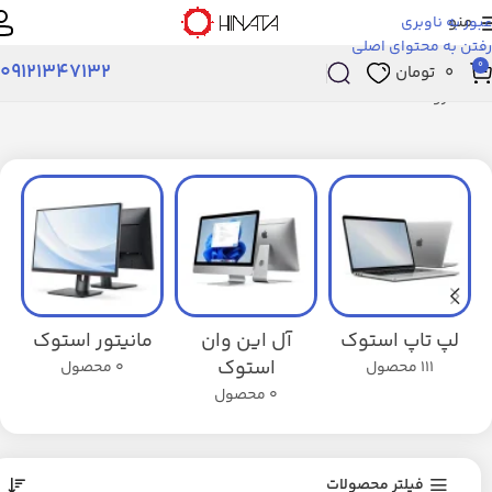
منو
عبور به ناوبری
رفتن به محتوای اصلی
0
09121347132
۰
تومان
خانه
فروشگاه
لپ تاپ استوک
آل این وان
مانیتور استوک
استوک
111 محصول
0 محصول
0 محصول
فیلتر محصولات