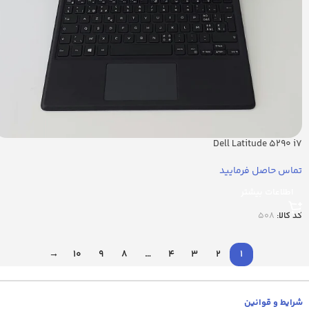
Dell Latitude 5290 i7
تماس حاصل فرمایید
اطلاعات بیشتر
کد کالا:
508
→
10
9
8
…
4
3
2
1
شرایط و قوانین