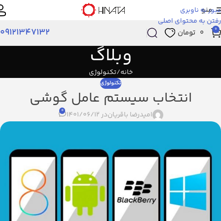
منو
عبور به ناوبری
رفتن به محتوای اصلی
0
09121347132
۰
تومان
وبلاگ
خانه
تکنولوژی
تکنولوژی
انتخاب سیستم عامل گوشی
0
امیدرضا باقریان
در 1401/06/12