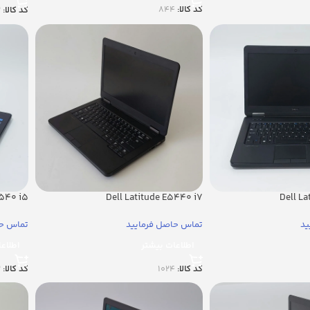
کد کالا:
844
کد کالا:
2
5540 i5
Dell Latitude E5440 i7
Dell L
ید
تماس حاصل فرمایید
تماس حا
اطلاعات بیشتر
اطلاع
کد کالا:
1024
کد کالا:
2