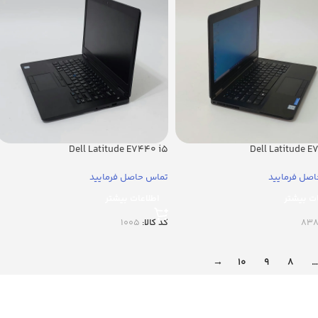
Dell Latitude E7440 i5
Dell Latitude E
صل فرمایید
تماس حاصل فرمایید
ات بیشتر
اطلاعات بیشتر
83
کد کالا:
1005
→
10
9
8
…