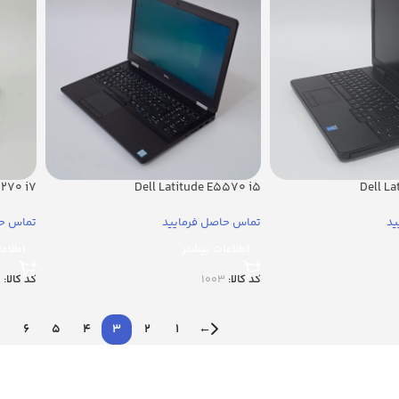
7270 i7
Dell Latitude E5570 i5
Dell L
ید
تماس حاصل فرمایید
تماس حا
اطلاعات بیشتر
اطلاع
کد کالا:
1003
کد کالا:
8
6
5
4
3
2
1
←