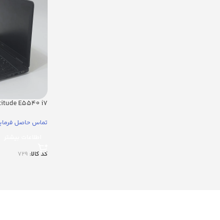
atitude E5540 i7
تماس حاصل فرمای
اطلاعات بیشتر
کد کالا:
729