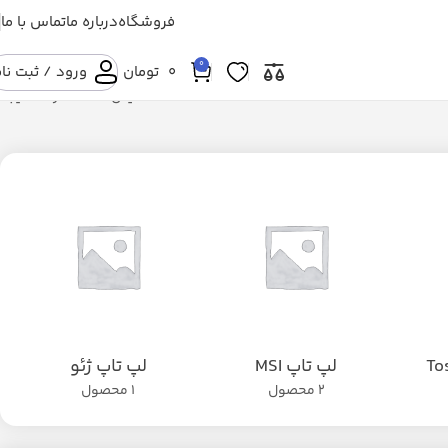
فروشگاه
درباره ما
تماس با ما
0
۰
تومان
ورود / ثبت نا
نمایش 25–36 از 111 نتیجه
لپ تاپ MSI
لپ تاپ ژئو
2 محصول
1 محصول