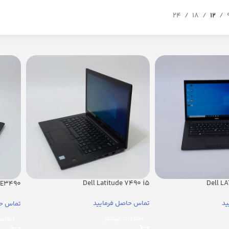
24
18
12
Dell Latitude 7490 i5
Dell L
e E3490
ید
تماس حاصل فرمایید
تماس حا
اطلاعات بیشتر
اطلاع