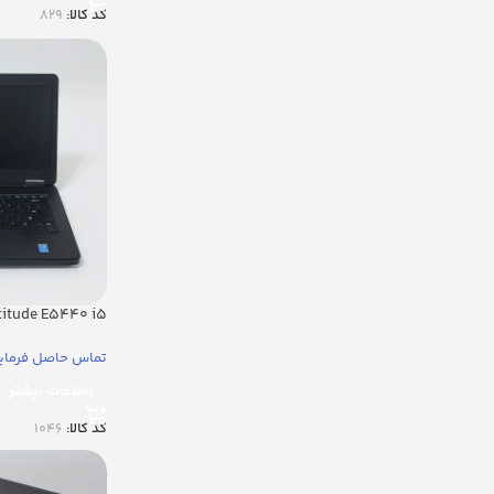
کد کالا:
829
atitude E5440 i5
تماس حاصل فرمای
اطلاعات بیشتر
کد کالا:
1046