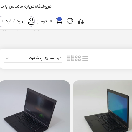
فروشگاه
درباره ما
تماس با ما
0
۰
تومان
ورود / ثبت نا
نمایش 13–24 از 39 نتیجه