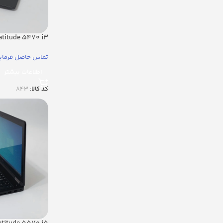
latitude 5470 i3
تماس حاصل فرمای
اطلاعات بیشتر
کد کالا:
843