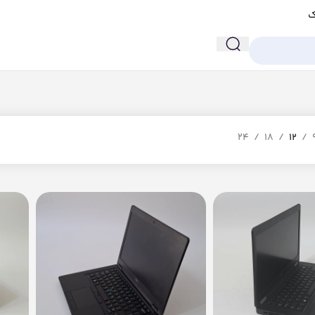
ک
24
18
12